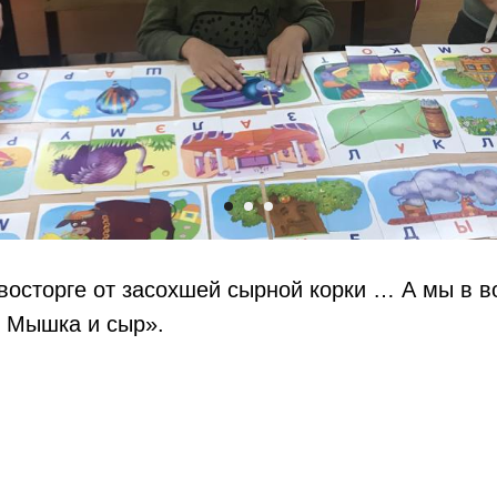
осторге от засохшей сырной корки … А мы в во
« Мышка и сыр».