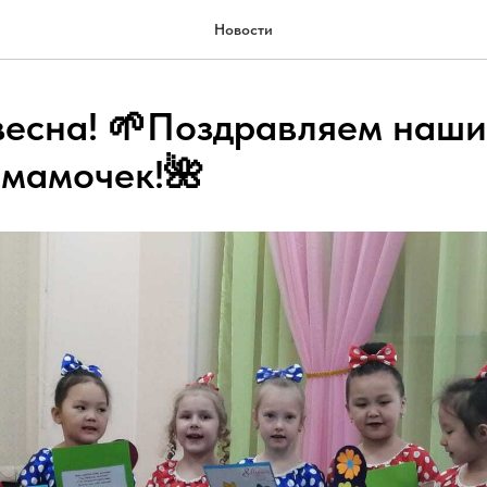
Новости
 весна! 🌱Поздравляем наш
мамочек!🌺