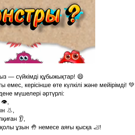
мыз — сүйкімді құбыжықтар! 😄
емес, керісінше өте күлкілі және мейірімді! 💚
ене мүшелері әртүрлі:
👁️,
ын 👃,
лқиған 👂,
ң қолы ұзын 🤚 немесе аяғы қысқа 🦶!