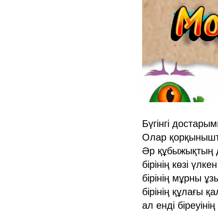
Бүгінгі достары
Олар қорқынышты 
Әр құбыжықтың д
бірінің көзі үлкен 
бірінің мұрны ұз
бірінің құлағы қа
ал енді біреуіні