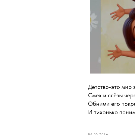
Детство-это мир 
Смех и слёзы чер
Обними его покр
И тихонько пони
08.05.2026