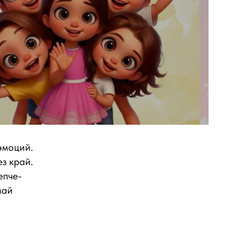
эмоций.
ез край.
епче-
май